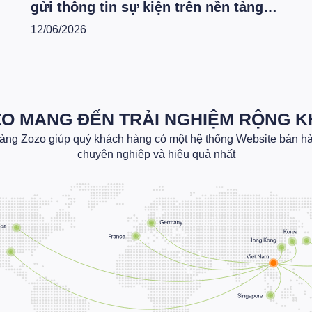
gửi thông tin sự kiện trên nền tảng
M
6
Zozo Website
C
12/06/2026
1
O MANG ĐẾN TRẢI NGHIỆM RỘNG 
hàng Zozo giúp quý khách hàng có một hệ thống Website bán hàn
chuyên nghiệp và hiệu quả nhất