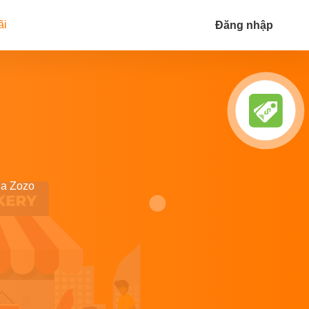
ãi
Đăng nhập
ủa Zozo