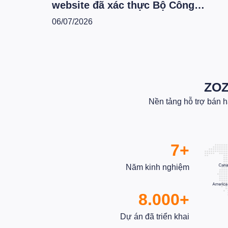
website đã xác thực Bộ Công
Thương theo hệ thống mới - T6.202
06/07/2026
ZOZ
Nền tảng hỗ trợ bán 
7+
Năm kinh nghiệm
8.000+
Dự án đã triển khai