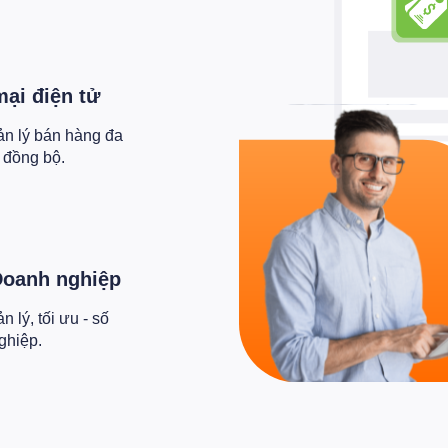
ại điện tử
ản lý bán hàng đa
i đồng bộ.
Doanh nghiệp
 lý, tối ưu - số
ghiệp.