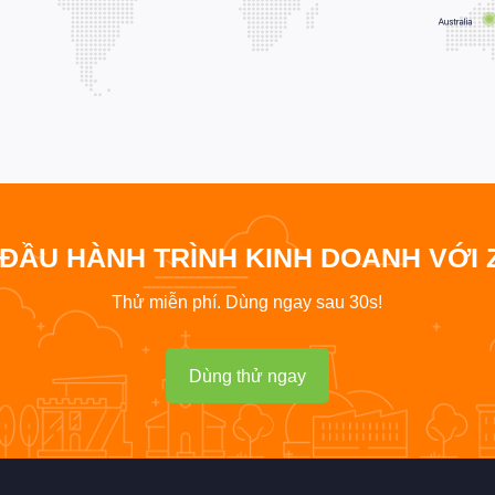
 ĐẦU HÀNH TRÌNH KINH DOANH VỚI 
Thử miễn phí. Dùng ngay sau 30s!
Dùng thử ngay