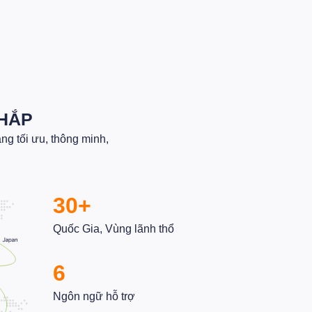
ẬT DANH SÁCH - KHÓA MẬT KHẨU
HO TỪNG TỆP KHÁCH HÀNG
8/05/2026
KHẮP
g tối ưu, thông minh,
30+
Quốc Gia, Vùng lãnh thổ
6
Ngôn ngữ hỗ trợ