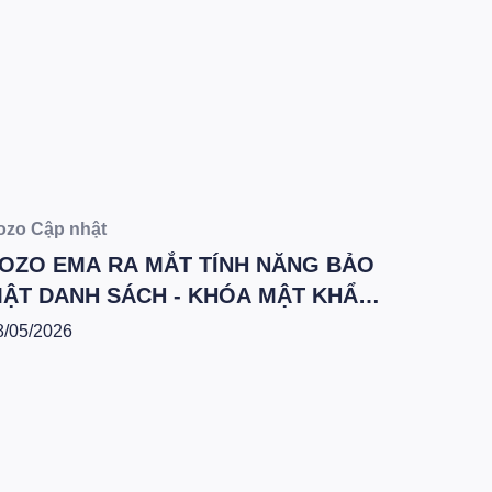
Kiến thứ
Từ khóa
đột ng
tiến hà
12/03/202
2/2026]
ozo Cập nhật
OZO EMA RA MẮT TÍNH NĂNG BẢO