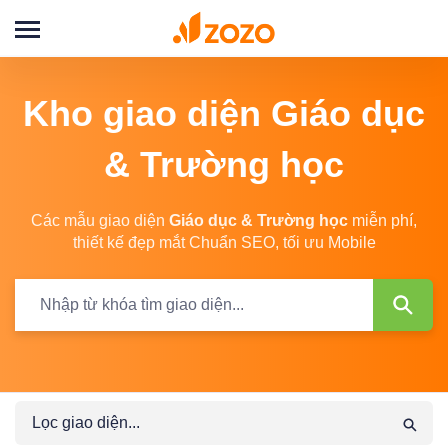
Đăng
nhập
Kho giao diện
Giáo dục
& Trường học
Các mẫu giao diện
Giáo dục & Trường học
miễn phí,
thiết kế đẹp mắt Chuẩn SEO, tối ưu Mobile