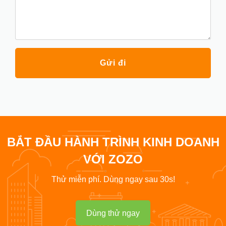
Gửi đi
BẮT ĐẦU HÀNH TRÌNH KINH DOANH
VỚI ZOZO
Thử miễn phí. Dùng ngay sau 30s!
Dùng thử ngay