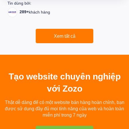
Tin dùng bởi:
289+
khách hàng
Xem tất cả
Tạo
website chuyên nghiệp
với Zozo
Thật dễ dàng để có một website bán hàng hoàn chỉnh, bạn
được sử dụng đầy đủ mọi tính năng của web và hoàn toàn
miễn phí trong 7 ngày