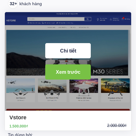
32+
khách hàng
Chi tiết
Xem trước
Vstore
2.000.000₫
1.500.000₫
Tin dùng bởi: