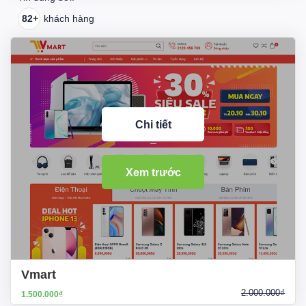
82+
khách hàng
Chi tiết
Xem trước
Vmart
2.000.000₫
1.500.000₫