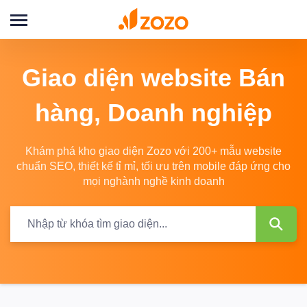
Đăng
nhập
Giao diện website Bán
hàng, Doanh nghiệp
Khám phá kho giao diện Zozo với 200+ mẫu website
chuẩn SEO, thiết kế tỉ mỉ, tối ưu trên mobile đáp ứng cho
mọi nghành nghề kinh doanh