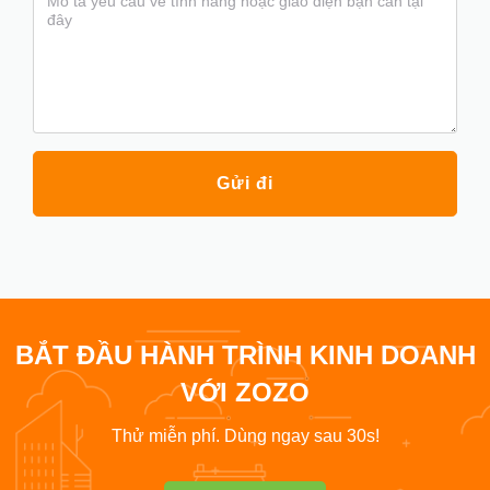
Gửi đi
BẮT ĐẦU HÀNH TRÌNH KINH DOANH
VỚI ZOZO
Thử miễn phí. Dùng ngay sau 30s!