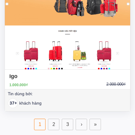
Igo
2.000.000₫
1.000.000₫
Tin dùng bởi:
37+
khách hàng
1
2
3
›
»