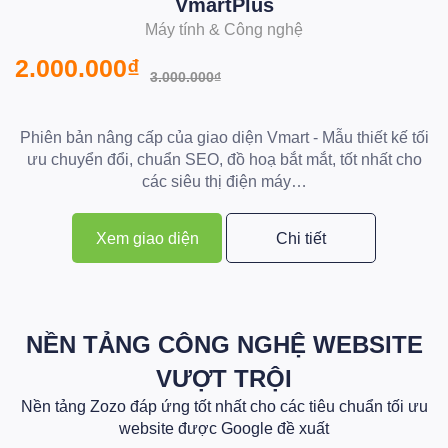
VmartPlus
Máy tính & Công nghệ
2
2.000.000₫
3.000.000₫
P
Phiên bản nâng cấp của giao diện Vmart - Mẫu thiết kế tối
k
ưu chuyển đổi, chuẩn SEO, đồ hoạ bắt mắt, tốt nhất cho
các siêu thị điện máy…
Xem giao diện
Chi tiết
NỀN TẢNG CÔNG NGHỆ WEBSITE
VƯỢT TRỘI
Nền tảng Zozo đáp ứng tốt nhất cho các tiêu chuẩn tối ưu
website được Google đề xuất