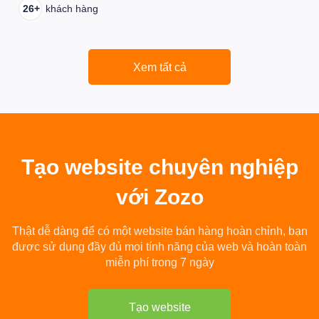
26+
khách hàng
Xem tất cả
Tạo
website chuyên nghiệp
với Zozo
Thật dễ dàng để có một website bán hàng hoàn chỉnh, bạn
được sử dụng đầy đủ mọi tính năng của web và hoàn toàn
miễn phí trong 7 ngày
Tạo website