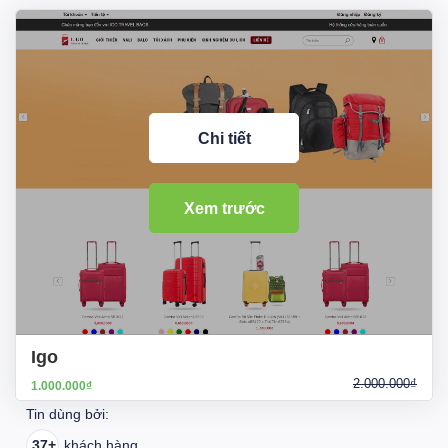
Chi tiết
Xem trước
Igo
2.000.000₫
1.000.000₫
Tin dùng bởi:
37+
khách hàng