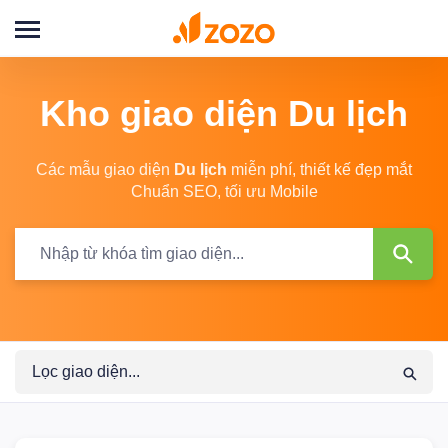
Đăng
nhập
Kho giao diện
Du lịch
Các mẫu giao diện
Du lịch
miễn phí, thiết kế đẹp mắt
Chuẩn SEO, tối ưu Mobile