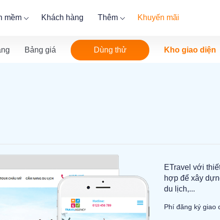
ần mềm
Khách hàng
Thêm
Khuyến mãi
Dùng thử
ăng
Bảng giá
Kho giao diện
ETravel với thiế
hợp để xây dựng 
du lịch,...
Phí đăng ký giao 