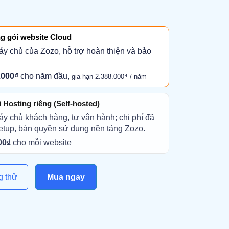
g gói website Cloud
áy chủ của Zozo, hỗ trợ hoàn thiện và bảo
.000₫
cho năm đầu,
gia hạn 2.388.000₫ / năm
Hosting riêng (Self-hosted)
áy chủ khách hàng, tự vận hành; chi phí đã
etup, bản quyền sử dụng nền tảng Zozo.
00₫
cho mỗi website
g thử
Mua ngay