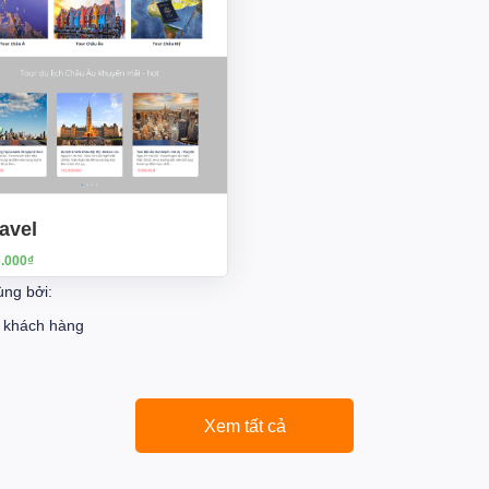
avel
0.000₫
ùng bởi:
+
khách hàng
Xem tất cả