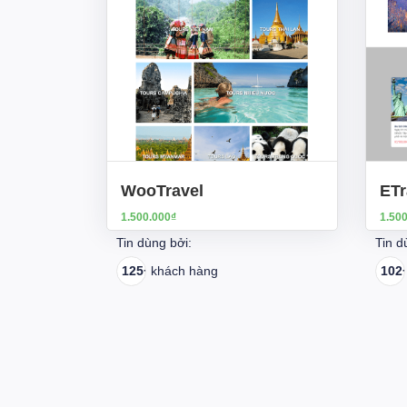
WooTravel
ETr
1.500.000₫
1.50
Tin dùng bởi:
Tin d
125+
khách hàng
102