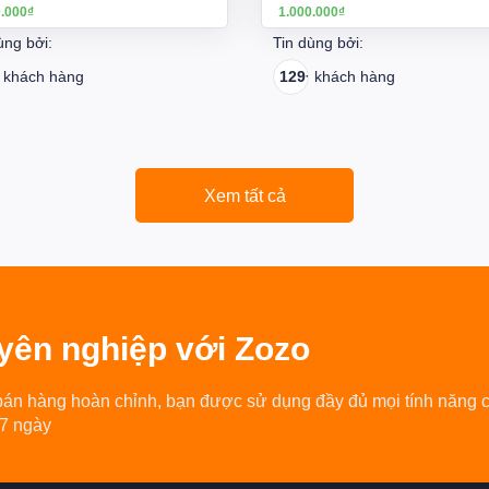
0.000₫
1.000.000₫
ùng bởi:
Tin dùng bởi:
+
khách hàng
129+
khách hàng
Xem tất cả
yên nghiệp
với Zozo
bán hàng hoàn chỉnh, bạn được sử dụng đầy đủ mọi tính năng 
 7 ngày