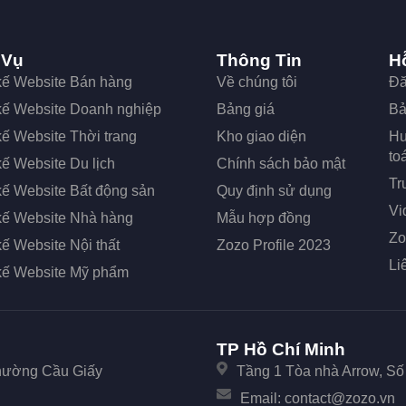
 Vụ
Thông Tin
H
 kế Website Bán hàng
Về chúng tôi
Đă
 kế Website Doanh nghiệp
Bảng giá
Bả
kế Website Thời trang
Kho giao diện
Hư
to
kế Website Du lịch
Chính sách bảo mật
Tr
kế Website Bất động sản
Quy định sử dụng
Vi
 kế Website Nhà hàng
Mẫu hợp đồng
Zo
kế Website Nội thất
Zozo Profile 2023
Li
 kế Website Mỹ phẩm
TP Hồ Chí Minh
Phường Cầu Giấy
Tầng 1 Tòa nhà Arrow, S
Email:
contact@zozo.vn