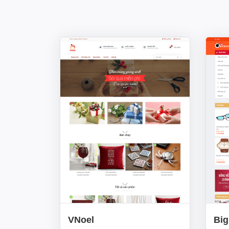
VNoel
Bi