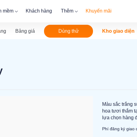
ần mềm
Khách hàng
Thêm
Khuyến mãi
Dùng thử
ăng
Bảng giá
Kho giao diện
y
Màu sắc trắng 
hoa tươi thắm t
lựa chọn hàng đ
Phí đăng ký giao 