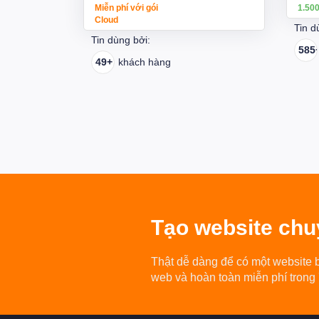
Miễn phí với gói
1.50
Cloud
Tin d
Tin dùng bởi:
585
49+
khách hàng
Tạo
website chu
Thật dễ dàng để có một website 
web và hoàn toàn miễn phí trong