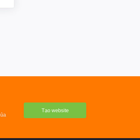
Tạo website
của