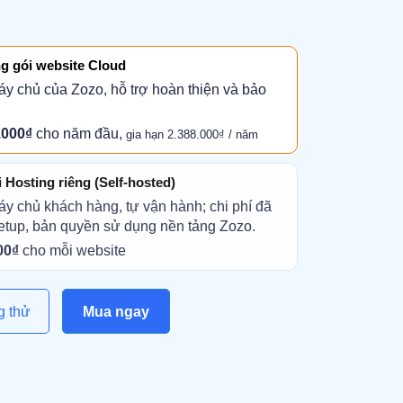
g gói website Cloud
áy chủ của Zozo, hỗ trợ hoàn thiện và bảo
.000₫
cho năm đầu,
gia hạn 2.388.000₫ / năm
Hosting riêng (Self-hosted)
áy chủ khách hàng, tự vận hành; chi phí đã
etup, bản quyền sử dụng nền tảng Zozo.
00₫
cho mỗi website
g thử
Mua ngay