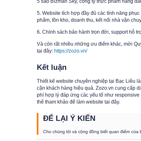
5 sao Bizman Sky, công ty thực phẩm hàng đ
5. Website tích hợp đầy đủ các tính năng phục
phẩm, tồn kho, doanh thu, kết nối nhà vận chuy
6. Chính sách bảo hành trọn đời, support hỗ t
Và còn rất nhiều những ưu điểm khác, mời Quý 
tại đây:
https://zozo.vn/
Kết luận
Thiết kế website chuyên nghiệp tại Bạc Liêu là
cận khách hàng hiệu quả. Zozo.vn cung cấp dịc
phí hợp lý đáp ứng các yếu tố như responsive 
thể tham khảo để làm website tại đây.
ĐỂ LẠI Ý KIẾN
Cho chúng tôi và cộng đồng biết quan điểm của 