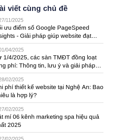
ài viết cùng chủ đề
27/11/2025
ối ưu điểm số Google PageSpeed
sights - Giải pháp giúp website đạt
ệu suất tốt nhất
01/04/2025
 1/4/2025, các sàn TMĐT đồng loạt
ng phí: Thông tin, lưu ý và giải pháp
ho nhà bán hàng
28/02/2025
i phí thiết kế website tại Nghệ An: Bao
iêu là hợp lý?
27/02/2025
t mí 06 kênh marketing spa hiệu quả
hất 2025
27/02/2025