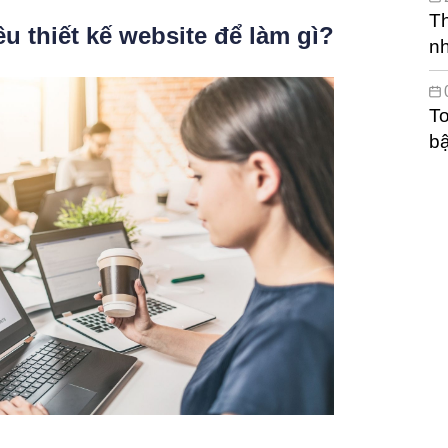
Th
u thiết kế website để làm gì?
n
To
bậ