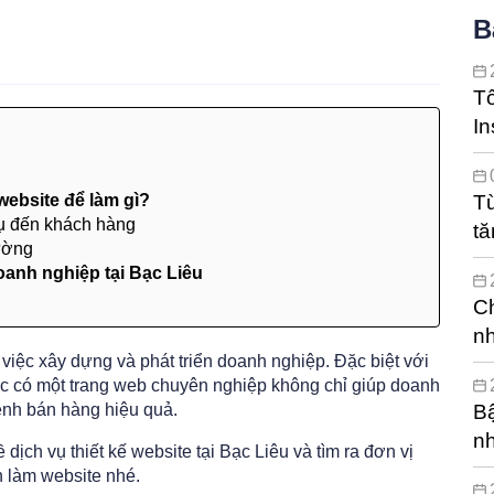
B
T
In
hi
website để làm gì?
Từ
vụ đến khách hàng
tă
rường
c
doanh nghiệp tại Bạc Liêu
Ch
nh
 việc xây dựng và phát triển doanh nghiệp. Đặc biệt với
ệc có một trang web chuyên nghiệp không chỉ giúp doanh
ênh bán hàng hiệu quả.
Bậ
n
 dịch vụ thiết kế website tại Bạc Liêu và tìm ra đơn vị
n làm website nhé.