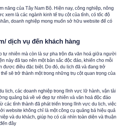
iềm năng của Tây Nam Bộ. Hiện nay, công nghiệp, nông
 xem là các ngành kinh tế trụ cột của tỉnh, có tốc độ
cá nhân, doanh nghiệp mong muốn sở hữu website để có
ẩm/ dịch vụ đến khách hàng
p tự nhiên mà còn là sự pha trộn đa văn hoá giữa người
n này đã tạo nên một bản sắc độc đáo, khiến cho mỗi
được điều đặc biệt. Do đó, du lịch đã và đang trở
 thể sẽ trở thành một trong những trụ cột quan trọng của
u lịch, các doanh nghiệp trong lĩnh vực lữ hành, vận tải
ờng quảng bá về vẻ đẹp tự nhiên và văn hoá độc đáo
 các tỉnh thành đã phát triển trong lĩnh vực du lịch, việc
bởi website không chỉ là một công cụ quảng bá hiệu quả
iệp và du khách, giúp họ có cái nhìn toàn diện và thuận
 đến đây