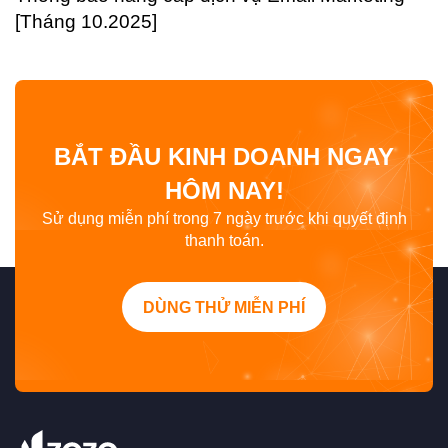
[Tháng 10.2025]
BẮT ĐẦU KINH DOANH NGAY
HÔM NAY!
Sử dụng miễn phí trong 7 ngày trước khi quyết định
thanh toán.
DÙNG THỬ MIỄN PHÍ