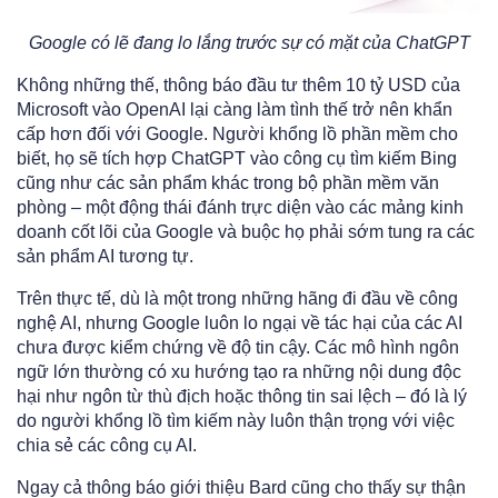
Google có lẽ đang lo lắng trước sự có mặt của ChatGPT
Không những thế, thông báo đầu tư thêm 10 tỷ USD của
Microsoft vào OpenAI lại càng làm tình thế trở nên khẩn
cấp hơn đối với Google. Người khổng lồ phần mềm cho
biết, họ sẽ tích hợp ChatGPT vào công cụ tìm kiếm Bing
cũng như các sản phẩm khác trong bộ phần mềm văn
phòng – một động thái đánh trực diện vào các mảng kinh
doanh cốt lõi của Google và buộc họ phải sớm tung ra các
sản phẩm AI tương tự.
Trên thực tế, dù là một trong những hãng đi đầu về công
nghệ AI, nhưng Google luôn lo ngại về tác hại của các AI
chưa được kiểm chứng về độ tin cậy. Các mô hình ngôn
ngữ lớn thường có xu hướng tạo ra những nội dung độc
hại như ngôn từ thù địch hoặc thông tin sai lệch – đó là lý
do người khổng lồ tìm kiếm này luôn thận trọng với việc
chia sẻ các công cụ AI.
Ngay cả thông báo giới thiệu Bard cũng cho thấy sự thận