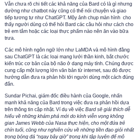
Vẫn chưa rõ chi tiết các khả năng của Bard có là gì nhưng
dường như chatbot này cũng có thể nói chuyện và giao
tiếp tương tự như ChatGPT. Mộy ảnh chụp màn hình cho
thấy người dùng có thể hỏi Bard các câu hỏi như cách cho
trẻ em tắm hoặc các loại thực phẩm nào nên ăn vào bữa
trưa.
Các mô hình ngôn ngữ lớn như LaMDA và mô hình đằng
sau ChatGPT là các loại mạng lưới thần kinh, bắt chước
kiến ​​trúc cơ bản của bộ não ở dạng máy tính. Chúng được
cung cấp một lượng lớn văn bản từ internet, sau đó được
hướng dẫn đưa ra phản hồi tới người dùng một cách đúng
đắn.
Sundar Pichai, giám đốc điều hành của Google, nhấn
mạnh khả năng của Bard trong việc đưa ra phản hồi dựa
trên thông tin cập nhật. Ví dụ về việc
Bard sẽ giải thích dễ
hiểu về những khám phá mới do kính viễn vọng không
gian James Webb của Nasa thực hiện, cho một đứa trẻ
chín tuổi, cũng như nghiên cứu về những tiền đạo giỏi nhất
trong bóng đá “ngay bây giờ” trong khi tập luyện để mô