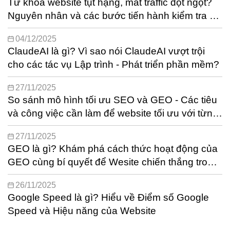
Từ khóa website tụt hạng, mất traffic đột ngột?
Nguyên nhân và các bước tiến hành kiểm tra xử
lý [Update 2/2026]
04/12/2025
ClaudeAI là gì? Vì sao nói ClaudeAI vượt trội
cho các tác vụ Lập trình - Phát triển phần mềm?
27/11/2025
So sánh mô hình tối ưu SEO và GEO - Các tiêu
và công việc cần làm để website tối ưu với từng
mô hình
27/11/2025
GEO là gì? Khám phá cách thức hoạt động của
GEO cùng bí quyết để Wesite chiến thắng trong
kỷ nguyên AI
26/11/2025
Google Speed là gì? Hiểu về Điểm số Google
Speed và Hiệu năng của Website