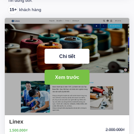
Tin dùng bởi:
15+
khách hàng
Chi tiết
Xem trước
Linex
2.000.000₫
1.500.000₫