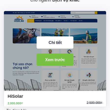
cho ngành
Dịch vụ khác
Chi tiết
Xem trước
HiSolar
2.500.000₫
2.000.000₫