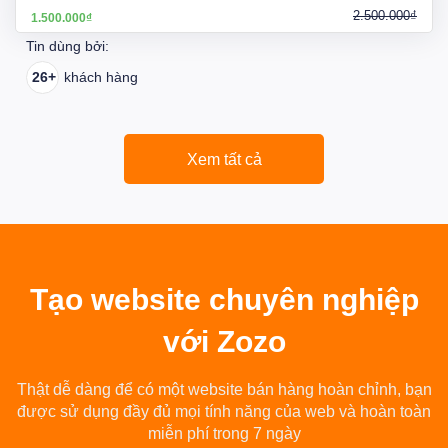
2.500.000₫
1.500.000₫
Tin dùng bởi:
26+
khách hàng
Xem tất cả
Tạo
website chuyên nghiệp
với Zozo
Thật dễ dàng để có một website bán hàng hoàn chỉnh, bạn
được sử dụng đầy đủ mọi tính năng của web và hoàn toàn
miễn phí trong 7 ngày