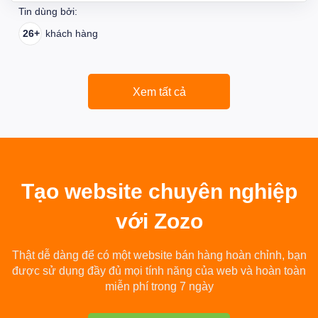
Tin dùng bởi:
26+
khách hàng
Xem tất cả
Tạo
website chuyên nghiệp
với Zozo
Thật dễ dàng để có một website bán hàng hoàn chỉnh, bạn
được sử dụng đầy đủ mọi tính năng của web và hoàn toàn
miễn phí trong 7 ngày