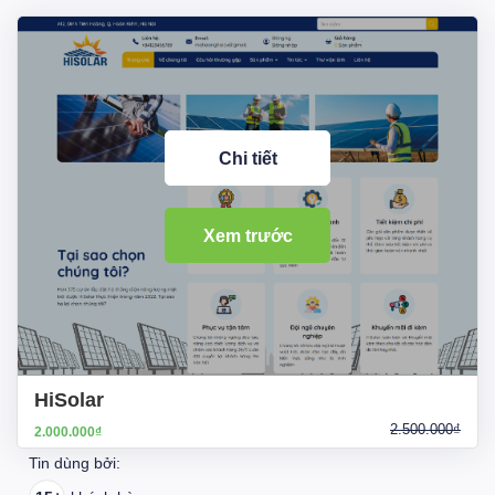
Chi tiết
Xem trước
HiSolar
2.500.000₫
2.000.000₫
Tin dùng bởi: