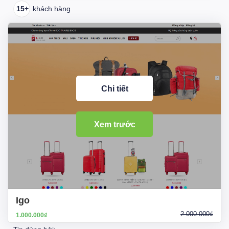
15+
khách hàng
Chi tiết
Xem trước
Igo
2.000.000₫
1.000.000₫