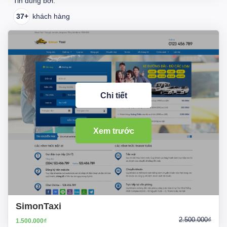
Tin dùng bởi:
37+
khách hàng
Chi tiết
Xem trước
SimonTaxi
2.500.000₫
1.500.000₫