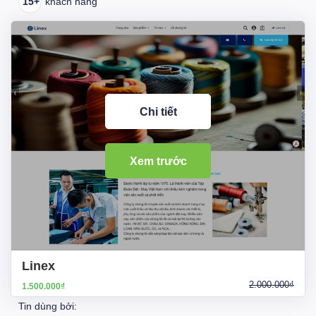
15+
khách hàng
Chi tiết
Xem trước
Linex
2.000.000₫
1.500.000₫
Tin dùng bởi: