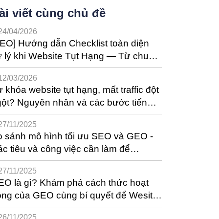
ài viết cùng chủ đề
24/04/2026
EO] Hướng dẫn Checklist toàn diện
 lý khi Website Tụt Hạng — Từ chuẩn
oán đến các bước phục hồi
12/03/2026
 khóa website tụt hạng, mất traffic đột
ột? Nguyên nhân và các bước tiến
nh kiểm tra xử lý [Update 2/2026]
27/11/2025
 sánh mô hình tối ưu SEO và GEO -
c tiêu và công việc cần làm để
bsite tối ưu với từng mô hình
27/11/2025
O là gì? Khám phá cách thức hoạt
ng của GEO cùng bí quyết để Wesite
iến thắng trong kỷ nguyên AI
26/11/2025