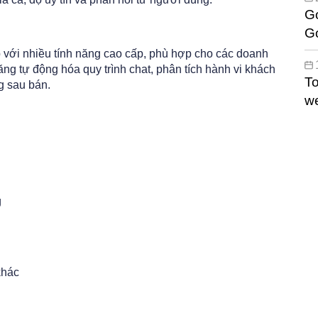
Go
G
W
 với nhiều tính năng cao cấp, phù hợp cho các doanh
ng tự động hóa quy trình chat, phân tích hành vi khách
To
g sau bán.
we
hi
g
khác