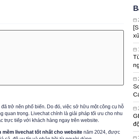
B
[S
xử
đ
Từ
ng
hà
So
Cá
we
 đã trở nên phổ biến. Do đó, việc sở hữu một công cụ hỗ
ng quan trọng. Livechat chính là giải pháp tối ưu cho nhu
GE
c trực tiếp với khách hàng ngay trên website.
độ
ch
 mềm livechat tốt nhất cho website
năm 2024, được
iá cả, độ uy tín và phản hồi từ người dùng.