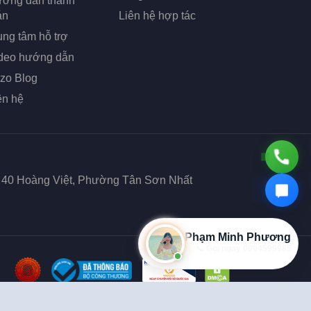
ớng dẫn thanh
án
Liên hệ hợp tác
ung tâm hỗ trợ
deo hướng dẫn
zo Blog
ên hệ
ố 40 Hoàng Việt, Phường Tân Sơn Nhất
Phạm Minh Phương
💬 Chat Zalo trực tiếp