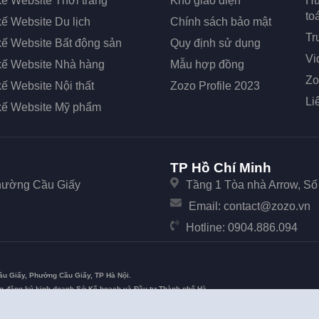
kế Website Thời trang
Kho giao diện
Hư
to
kế Website Du lịch
Chính sách bảo mật
Tr
kế Website Bất động sản
Quy định sử dụng
Vi
 kế Website Nhà hàng
Mẫu hợp đồng
Zo
kế Website Nội thất
Zozo Profile 2023
Li
 kế Website Mỹ phẩm
TP Hồ Chí Minh
Phường Cầu Giấy
Tầng 1 Tòa nhà Arrow, S
Email:
contact@zozo.vn
Hotline:
0904.886.094
ầu Giấy, Phường Cầu Giấy, TP Hà Nội.
ng đăng ký kinh doanh Sở Kế hoạch và Đầu tư Thành phố Hà