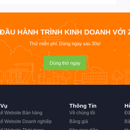
 ĐẦU HÀNH TRÌNH KINH DOANH VỚI 
Thử miễn phí. Dùng ngay sau 30s!
Dùng thử ngay
 Vụ
Thông Tin
H
 kế Website Bán hàng
Về chúng tôi
Đă
 kế Website Doanh nghiệp
Bảng giá
Bả