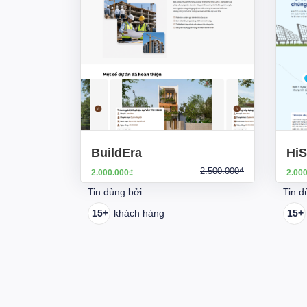
BuildEra
HiS
2.500.000₫
2.000.000₫
2.00
Tin dùng bởi:
Tin d
15+
khách hàng
15+