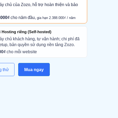
áy chủ của Zozo, hỗ trợ hoàn thiện và bảo
.000₫
cho năm đầu,
gia hạn 2.388.000₫ / năm
Hosting riêng (Self-hosted)
áy chủ khách hàng, tự vận hành; chi phí đã
etup, bản quyền sử dụng nền tảng Zozo.
00₫
cho mỗi website
g thử
Mua ngay