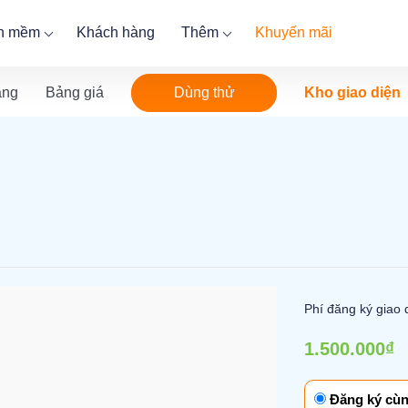
ần mềm
Khách hàng
Thêm
Khuyến mãi
Dùng thử
ăng
Bảng giá
Kho giao diện
Phí đăng ký giao 
1.500.000₫
Đăng ký cùn