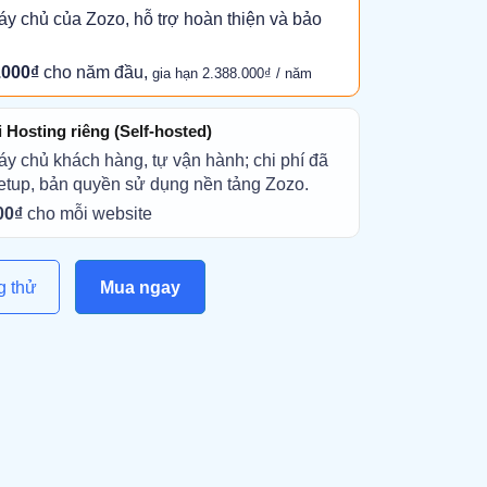
áy chủ của Zozo, hỗ trợ hoàn thiện và bảo
.000₫
cho năm đầu,
gia hạn 2.388.000₫ / năm
Hosting riêng (Self-hosted)
áy chủ khách hàng, tự vận hành; chi phí đã
etup, bản quyền sử dụng nền tảng Zozo.
00₫
cho mỗi website
g thử
Mua ngay