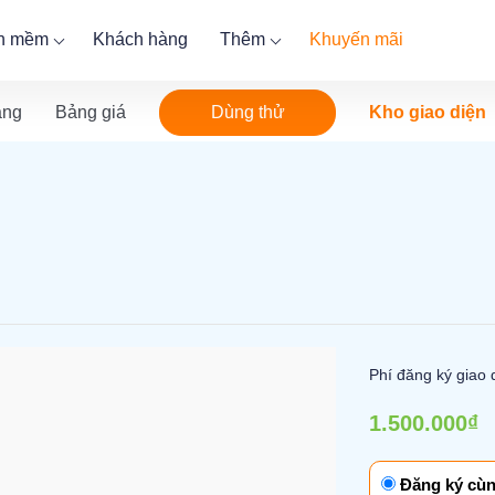
ần mềm
Khách hàng
Thêm
Khuyến mãi
Dùng thử
ăng
Bảng giá
Kho giao diện
Phí đăng ký giao 
1.500.000₫
Đăng ký cùn