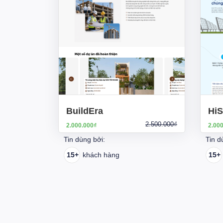
BuildEra
HiS
2.500.000₫
2.000.000₫
2.00
Tin dùng bởi:
Tin d
15+
khách hàng
15+