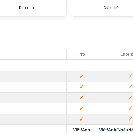
Dùng thử
Dùng thử
Pro
Enterp
✓
✓
✓
✓
✓
Việt/Anh
Việt/Anh/Nhật/H