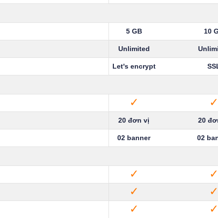
5 GB
10 
Unlimited
Unlim
Let's encrypt
SS
✓
20 đơn vị
20 đơ
02 banner
02 ba
✓
✓
✓