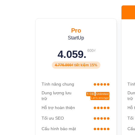
Pro
StartUp
4.059.
600₫
4.776.000₫
tiết kiệm
15%
Tính năng chung
Tín
Dung lượng lưu
Dun
5 GB
Unlimited
trữ
Let's encrypt
trữ
Hỗ trợ hoàn thiện
Hỗ 
Tối ưu SEO
Tối
Cấu hình bảo mật
Cấu