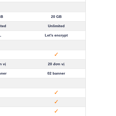
GB
20 GB
ited
Unlimited
L
Let's encrypt
✓
✓
n vị
20 đơn vị
nner
02 banner
✓
✓
✓
✓
✓
✓