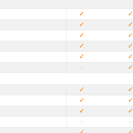
✓
✓
✓
✓
✓
-
✓
✓
✓
-
-
✓