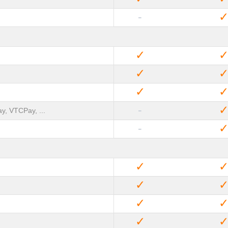
-
✓
✓
✓
-
y, VTCPay, ...
-
✓
✓
✓
✓