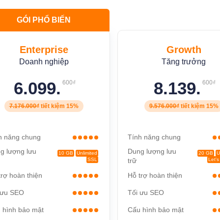
GÓI PHỔ BIẾN
Enterprise
Growth
Doanh nghiệp
Tăng trưởng
6.099.
8.139.
600₫
600₫
7.176.000₫
tiết kiệm
15%
9.576.000₫
tiết kiệm
15%
h năng chung
Tính năng chung
g lượng lưu
Dung lượng lưu
10 GB
Unlimited
20 GB
U
SSL
trữ
Let's
trợ hoàn thiện
Hỗ trợ hoàn thiện
 ưu SEO
Tối ưu SEO
 hình bảo mật
Cấu hình bảo mật