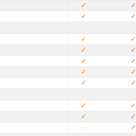
✓
✓
✓
✓
✓
✓
✓
✓
✓
-