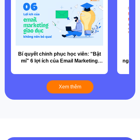
Bí quyết chinh phục học viên: “Bật
Sử d
mí" 6 lợi ích của Email Marketing
ngành 
ngành giáo dục không nên bỏ qua
và c
Xem thêm