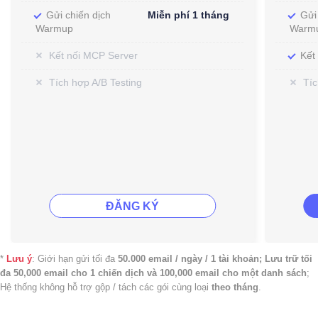
Gửi chiến dịch
Miễn phí 1 tháng
Gửi
Warmup
Warm
Kết nối MCP Server
Kết
Tích hợp A/B Testing
Tíc
ĐĂNG KÝ
*
Lưu ý
: Giới hạn gửi tối đa
50.000 email / ngày / 1 tài khoản; Lưu trữ tối
đa 50,000 email cho 1 chiến dịch và 100,000 email cho một danh sách
;
Hệ thống không hỗ trợ gộp / tách các gói cùng loại
theo tháng
.