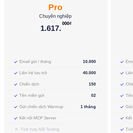
Pro
Chuyên nghiệp
000₫
1.617.
Email gửi / tháng
10.000
Ema
Liên hệ lưu trữ
40.000
Liê
Chiến dịch
150
Chi
Tên miền gửi
02
Tên
Gửi chiến dịch Warmup
1 tháng
Gửi
Kết nối MCP Server
Kết
Tích hợp A/B Testing
Tíc