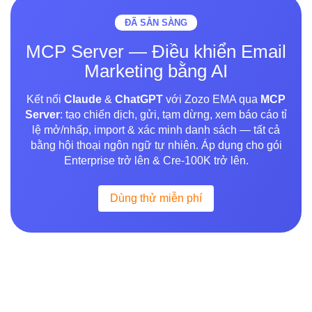
ĐÃ SẴN SÀNG
MCP Server — Điều khiển Email
Marketing bằng AI
Kết nối
Claude
&
ChatGPT
với Zozo EMA qua
MCP
Server
: tạo chiến dịch, gửi, tạm dừng, xem báo cáo tỉ
lệ mở/nhấp, import & xác minh danh sách — tất cả
bằng hội thoại ngôn ngữ tự nhiên. Áp dụng cho gói
Enterprise trở lên & Cre-100K trở lên.
Dùng thử miễn phí