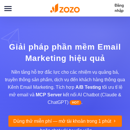
Đăng
nhập
Giải pháp phần mềm Email
Marketing hiệu quả
Nền tảng hỗ trợ đắc lực cho các nhiệm vụ quảng bá,
truyền thông sản phẩm, dịch vụ đến khách hàng thông qua
Kênh Email Marketing. Tích hợp
A/B Testing
tối ưu tỉ lệ
mở email và
MCP Server
kết nối AI Chatbot (Claude &
ChatGPT)
.
HOT
Dùng thử miễn phí — mở tài khoản trong 1 phút