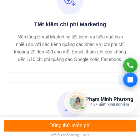
Tiết kiệm chi phí Marketing
Nền tảng Email Marketing tiết kiệm và hiệu quả hơn
nhiều so với các kênh quảng cáo khác với chi phí chỉ
khoảng 20 đến 40đ cho mỗi Email, thậm chí còn không
đến 1/10 chi phí quảng cáo Google hoặc Facebook.
Phạm Minh Phương
📘 1320+ dự án/khách hàng
Dùng thử miễn phí
Tăng tỷ lệ chuyển đổi
Mở tài khoản trong 1 phút