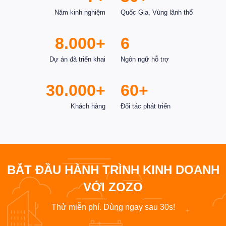
Năm kinh nghiệm
Quốc Gia, Vùng lãnh thổ
8.000+
6
Dự án đã triển khai
Ngôn ngữ hỗ trợ
30.000+
60+
Khách hàng
Đối tác phát triển
BẮT ĐẦU HÀNH TRÌNH KINH DOANH
VỚI ZOZO
Thử miễn phí. Dùng ngay sau 30s!