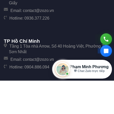
Giấy
Email:
contact@zozo.vn
Hotline:
0936.377.226
TP Hồ Chí Minh
Tầng 1 Tòa nhà Arrow, Số 40 Hoàng Việt, Phường Tân
Sơn Nhất
Email:
contact@zozo.vn
Phạm Minh Phương
Hotline:
0904.886.094
💬 Chat Zalo trực tiếp
© Copyright 2017 Zozo. Công ty Cổ phần Phần Mềm Zozo - Số 247 Cầu Giấy, Phường
Cầu Giấy, TP Hà Nội.
Đại Diện: Ông Đặng Văn Tiễu. Mã số thuế: 0107896702 cấp tại Phòng đăng ký kinh
doanh Sở Kế hoạch và Đầu tư Thành phố Hà Nội