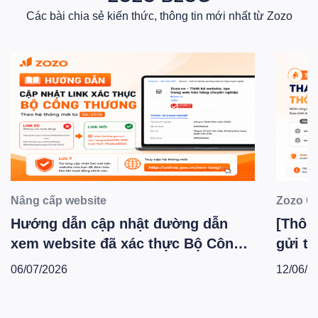
Các bài chia sẻ kiến thức, thông tin mới nhất từ Zozo
Nâng cấp website
Zozo C
Hướng dẫn cập nhật đường dẫn
[Thông
xem website đã xác thực Bộ Công
gửi th
Thương theo hệ thống mới -
Zozo 
06/07/2026
12/06/2
T6.2026