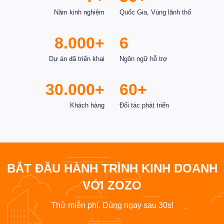
Năm kinh nghiệm
Quốc Gia, Vùng lãnh thổ
8.000+
6
Dự án đã triển khai
Ngôn ngữ hỗ trợ
30.000+
60+
Khách hàng
Đối tác phát triển
BẮT ĐẦU HÀNH TRÌNH KINH DOANH
VỚI ZOZO
Thử miễn phí. Dùng ngay sau 30s!