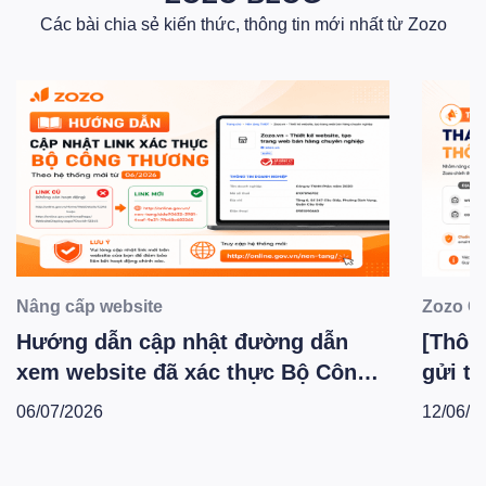
Các bài chia sẻ kiến thức, thông tin mới nhất từ Zozo
Nâng cấp website
Zozo C
Hướng dẫn cập nhật đường dẫn
[Thông
xem website đã xác thực Bộ Công
gửi th
Thương theo hệ thống mới -
Zozo 
06/07/2026
12/06/2
T6.2026