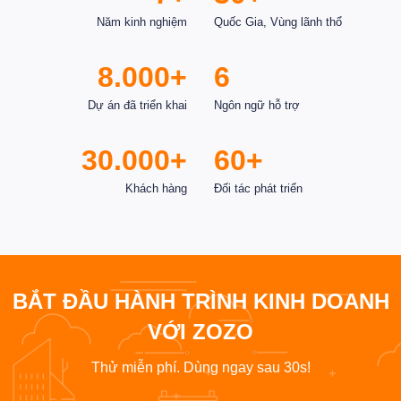
Năm kinh nghiệm
Quốc Gia, Vùng lãnh thổ
8.000+
6
Dự án đã triển khai
Ngôn ngữ hỗ trợ
30.000+
60+
Khách hàng
Đối tác phát triển
BẮT ĐẦU HÀNH TRÌNH KINH DOANH
VỚI ZOZO
Thử miễn phí. Dùng ngay sau 30s!