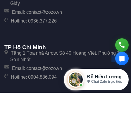
Giấy
Email:
contact@zozo.vn
Hotline:
0936.377.226
TP Hồ Chí Minh
Tầng 1 Tòa nhà Arrow, Số 40 Hoàng Việt, Phường Tân
Sơn Nhất
Email:
contact@zozo.vn
Đỗ Hiền Lương
Hotline:
0904.886.094
💬 Chat Zalo trực tiếp
© Copyright 2017 Zozo. Công ty Cổ phần Phần Mềm Zozo - Số 247 Cầu Giấy, Phường
Cầu Giấy, TP Hà Nội.
Đại Diện: Ông Đặng Văn Tiễu. Mã số thuế: 0107896702 cấp tại Phòng đăng ký kinh
doanh Sở Kế hoạch và Đầu tư Thành phố Hà Nội