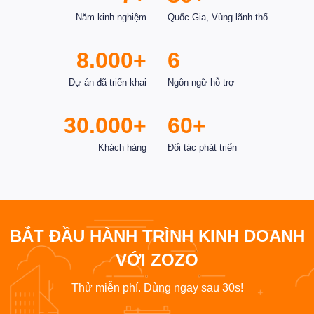
Năm kinh nghiệm
Quốc Gia, Vùng lãnh thổ
8.000+
6
Dự án đã triển khai
Ngôn ngữ hỗ trợ
30.000+
60+
Khách hàng
Đối tác phát triển
BẮT ĐẦU HÀNH TRÌNH KINH DOANH
VỚI ZOZO
Thử miễn phí. Dùng ngay sau 30s!