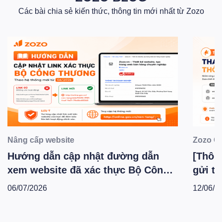
Các bài chia sẻ kiến thức, thông tin mới nhất từ Zozo
Nâng cấp website
Zozo C
Hướng dẫn cập nhật đường dẫn
[Thông
xem website đã xác thực Bộ Công
gửi th
Thương theo hệ thống mới -
Zozo 
06/07/2026
12/06/2
T6.2026