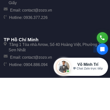
Giấy
Email:
contact@zozo.vn
Hotline:
0936.377.226
TP Hồ Chí Minh
Tầng 1 Tòa nhà Arrow, Số 40 Hoàng Việt, Phường Tân
Sơn Nhất
Email:
contact@zozo.vn
Võ Minh Trí
Hotline:
0904.886.094
⭐ 10+ năm kinh nghiệm
© Copyright 2017 Zozo. Công ty Cổ phần Phần Mềm Zozo - Số 247 Cầu Giấy, Phường
Cầu Giấy, TP Hà Nội.
Đại Diện: Ông Đặng Văn Tiễu. Mã số thuế: 0107896702 cấp tại Phòng đăng ký kinh
doanh Sở Kế hoạch và Đầu tư Thành phố Hà Nội