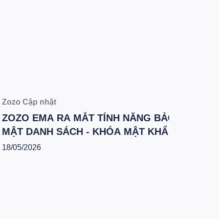
Kiến thứ
Từ khóa
đột ng
tiến hà
12/03/202
2/2026]
ozo Cập nhật
OZO EMA RA MẮT TÍNH NĂNG BẢO