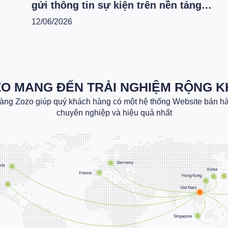
gửi thông tin sự kiện trên nền tảng
M
6
Zozo Website
C
12/06/2026
1
O MANG ĐẾN TRẢI NGHIỆM RỘNG 
hàng Zozo giúp quý khách hàng có một hệ thống Website bán hàn
chuyên nghiệp và hiệu quả nhất