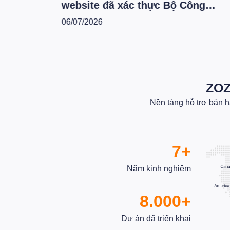
website đã xác thực Bộ Công
Thương theo hệ thống mới - T6.202
06/07/2026
ZOZ
Nền tảng hỗ trợ bán 
7+
Năm kinh nghiệm
8.000+
Dự án đã triển khai