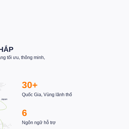
ẬT DANH SÁCH - KHÓA MẬT KHẨU
HO TỪNG TỆP KHÁCH HÀNG
8/05/2026
KHẮP
g tối ưu, thông minh,
30+
Quốc Gia, Vùng lãnh thổ
6
Ngôn ngữ hỗ trợ