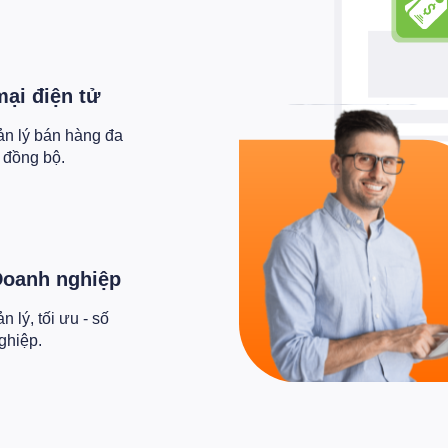
ại điện tử
ản lý bán hàng đa
i đồng bộ.
Doanh nghiệp
 lý, tối ưu - số
ghiệp.