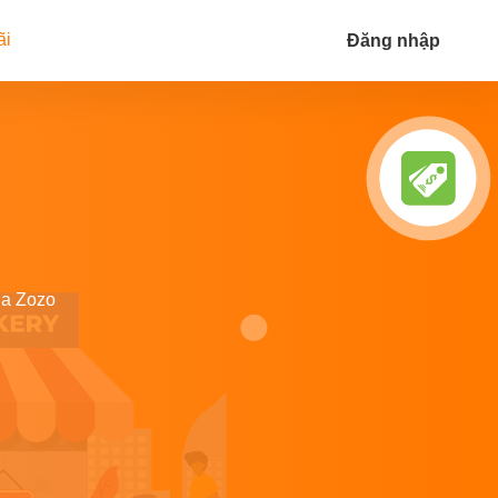
ãi
Đăng nhập
ủa Zozo