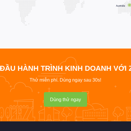
 ĐẦU HÀNH TRÌNH KINH DOANH VỚI 
Thử miễn phí. Dùng ngay sau 30s!
Dùng thử ngay